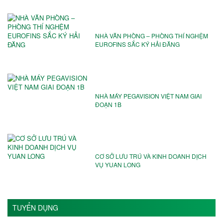
NHÀ VĂN PHÒNG – PHÒNG THÍ NGHỆM
EUROFINS SẮC KÝ HẢI ĐĂNG
NHÀ MÁY PEGAVISION VIỆT NAM️ GIAI
ĐOẠN 1B
CƠ SỞ LƯU TRÚ VÀ KINH DOANH DỊCH
VỤ YUAN LONG
TUYỂN DỤNG