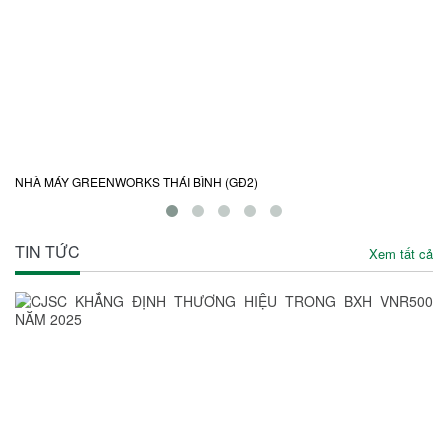
NHÀ MÁY GREENWORKS THÁI BÌNH (GĐ2)
KH
TIN TỨC
Xem tất cả