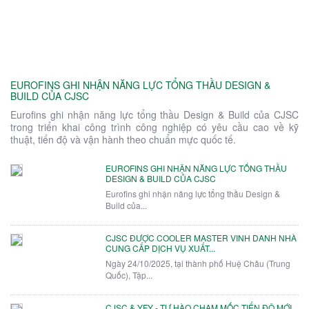
EUROFINS GHI NHẬN NĂNG LỰC TỔNG THẦU DESIGN &
BUILD CỦA CJSC
Eurofins ghi nhận năng lực tổng thầu Design & Build của CJSC
trong triển khai công trình công nghiệp có yêu cầu cao về kỹ
thuật, tiến độ và vận hành theo chuẩn mực quốc tế.
EUROFINS GHI NHẬN NĂNG LỰC TỔNG THẦU
DESIGN & BUILD CỦA CJSC
Eurofins ghi nhận năng lực tổng thầu Design &
Build của...
CJSC ĐƯỢC COOLER MASTER VINH DANH NHÀ
CUNG CẤP DỊCH VỤ XUẤT...
Ngày 24/10/2025, tại thành phố Huệ Châu (Trung
Quốc), Tập...
CJSC & YFY - TỰ HÀO CHẠM MỐC TIẾN ĐỘ MỚI