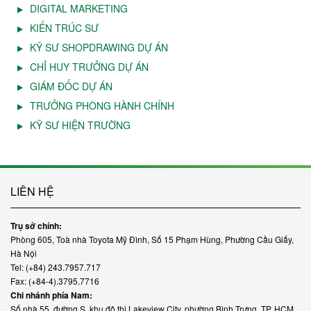
DIGITAL MARKETING
KIẾN TRÚC SƯ
KỸ SƯ SHOPDRAWING DỰ ÁN
CHỈ HUY TRƯỞNG DỰ ÁN
GIÁM ĐỐC DỰ ÁN
TRƯỞNG PHÒNG HÀNH CHÍNH
KỸ SƯ HIỆN TRƯỜNG
LIÊN HỆ
Trụ sở chính:
Phòng 605, Toà nhà Toyota Mỹ Đình, Số 15 Phạm Hùng, Phường Cầu Giấy,
Hà Nội
Tel: (+84) 243.7957.717
Fax: (+84-4).3795.7716
Chi nhánh phía Nam:
Số nhà 55, đường S, khu đô thị Lakeview City, phường Bình Trưng, TP. HCM