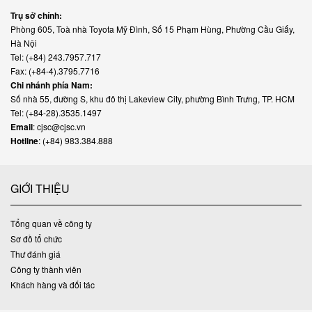
Trụ sở chính:
Phòng 605, Toà nhà Toyota Mỹ Đình, Số 15 Phạm Hùng, Phường Cầu Giấy,
Hà Nội
Tel: (+84) 243.7957.717
Fax: (+84-4).3795.7716
Chi nhánh phía Nam:
Số nhà 55, đường S, khu đô thị Lakeview City, phường Bình Trưng, TP. HCM
Tel: (+84-28).3535.1497
Email
: cjsc@cjsc.vn
Hotline
: (+84) 983.384.888
GIỚI THIỆU
Tổng quan về công ty
Sơ đồ tổ chức
Thư đánh giá
Công ty thành viên
Khách hàng và đối tác