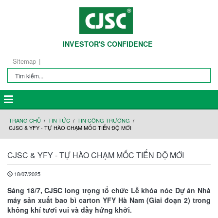
INVESTOR'S CONFIDENCE
Sitemap
TRANG CHỦ
TIN TỨC
TIN CÔNG TRƯỜNG
CJSC & YFY - TỰ HÀO CHẠM MỐC TIẾN ĐỘ MỚI
CJSC & YFY - TỰ HÀO CHẠM MỐC TIẾN ĐỘ MỚI
18/07/2025
Sáng 18/7, CJSC long trọng tổ chức Lễ khóa nóc Dự án Nhà
máy sản xuất bao bì carton YFY Hà Nam (Giai đoạn 2) trong
không khí tươi vui và đầy hứng khởi.