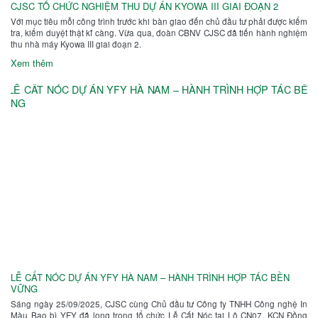
CJSC TỔ CHỨC NGHIỆM THU DỰ ÁN KYOWA III GIAI ĐOẠN 2
Với mục tiêu mỗi công trình trước khi bàn giao đến chủ đầu tư phải được kiểm
tra, kiểm duyệt thật kĩ càng. Vừa qua, đoàn CBNV CJSC đã tiến hành nghiệm
thu nhà máy Kyowa III giai đoạn 2.
Xem thêm
LỄ CẤT NÓC DỰ ÁN YFY HÀ NAM – HÀNH TRÌNH HỢP TÁC BỀN
VỮNG
Sáng ngày 25/09/2025, CJSC cùng Chủ đầu tư Công ty TNHH Công nghệ In
Màu Bao bì YFY đã long trọng tổ chức Lễ Cất Nóc tại Lô CN07, KCN Đồng