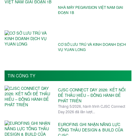
NHÀ MÁY PEGAVISION VIỆT NAM️ GIAI
ĐOẠN 1B
CƠ SỞ LƯU TRÚ VÀ KINH DOANH DỊCH
VỤ YUAN LONG
TIN CÔNG TY
CJSC CONNECT DAY 2026: KẾT NỐI
ĐỂ THẤU HIỂU – ĐỒNG HÀNH ĐỂ
PHÁT TRIỂN
Tháng 5/2026, hành trình CJSC Connect
Day 2026 đã lần lượt...
EUROFINS GHI NHẬN NĂNG LỰC
TỔNG THẦU DESIGN & BUILD CỦA
CJSC