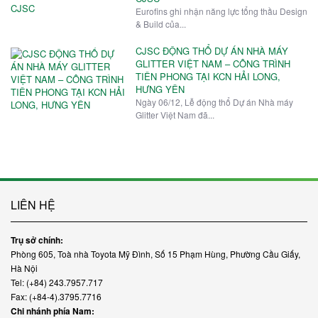
Eurofins ghi nhận năng lực tổng thầu Design
& Build của...
CJSC ĐỘNG THỔ DỰ ÁN NHÀ MÁY
GLITTER VIỆT NAM – CÔNG TRÌNH
TIÊN PHONG TẠI KCN HẢI LONG,
HƯNG YÊN
Ngày 06/12, Lễ động thổ Dự án Nhà máy
Glitter Việt Nam đã...
LIÊN HỆ
Trụ sở chính:
Phòng 605, Toà nhà Toyota Mỹ Đình, Số 15 Phạm Hùng, Phường Cầu Giấy,
Hà Nội
Tel: (+84) 243.7957.717
Fax: (+84-4).3795.7716
Chi nhánh phía Nam: