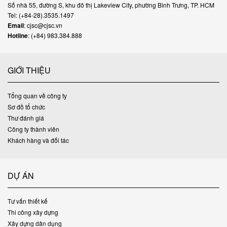
Số nhà 55, đường S, khu đô thị Lakeview City, phường Bình Trưng, TP. HCM
Tel: (+84-28).3535.1497
Email
: cjsc@cjsc.vn
Hotline
: (+84) 983.384.888
GIỚI THIỆU
Tổng quan về công ty
Sơ đồ tổ chức
Thư đánh giá
Công ty thành viên
Khách hàng và đối tác
DỰ ÁN
Tư vấn thiết kế
Thi công xây dựng
Xây dựng dân dụng