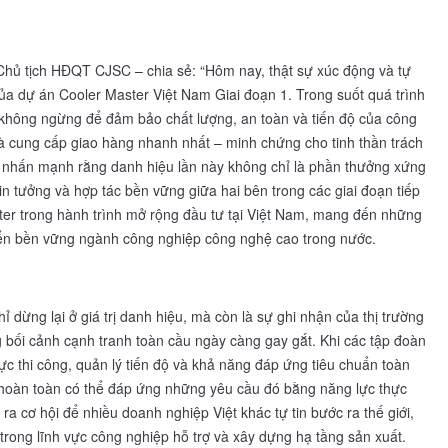
 Chủ tịch HĐQT CJSC – chia sẻ: “Hôm nay, thật sự xúc động và tự
a dự án Cooler Master Việt Nam Giai đoạn 1. Trong suốt quá trình
c không ngừng để đảm bảo chất lượng, an toàn và tiến độ của công
Nhà cung cấp giao hàng nhanh nhất – minh chứng cho tinh thần trách
 nhấn mạnh rằng danh hiệu lần này không chỉ là phần thưởng xứng
in tưởng và hợp tác bền vững giữa hai bên trong các giai đoạn tiếp
ter trong hành trình mở rộng đầu tư tại Việt Nam, mang đến những
riển bền vững ngành công nghiệp công nghệ cao trong nước.
 dừng lại ở giá trị danh hiệu, mà còn là sự ghi nhận của thị trường
g bối cảnh cạnh tranh toàn cầu ngày càng gay gắt. Khi các tập đoàn
ực thi công, quản lý tiến độ và khả năng đáp ứng tiêu chuẩn toàn
hoàn toàn có thể đáp ứng những yêu cầu đó bằng năng lực thực
a cơ hội để nhiều doanh nghiệp Việt khác tự tin bước ra thế giới,
t trong lĩnh vực công nghiệp hỗ trợ và xây dựng hạ tầng sản xuất.