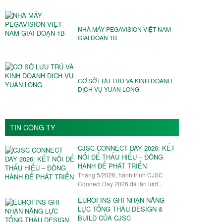
NHÀ MÁY PEGAVISION VIỆT NAM️
GIAI ĐOẠN 1B
CƠ SỞ LƯU TRÚ VÀ KINH DOANH
DỊCH VỤ YUAN LONG
TIN CÔNG TY
CJSC CONNECT DAY 2026: KẾT
NỐI ĐỂ THẤU HIỂU – ĐỒNG
HÀNH ĐỂ PHÁT TRIỂN
Tháng 5/2026, hành trình CJSC
Connect Day 2026 đã lần lượt...
EUROFINS GHI NHẬN NĂNG
LỰC TỔNG THẦU DESIGN &
BUILD CỦA CJSC