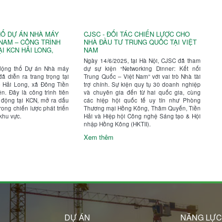
Ổ DỰ ÁN NHÀ MÁY
CJSC - ĐỐI TÁC CHIẾN LƯỢC CHO
 NAM – CÔNG TRÌNH
NHÀ ĐẦU TƯ TRUNG QUỐC TẠI VIỆT
I KCN HẢI LONG,
NAM
Ngày 14/6/2025, tại Hà Nội, CJSC đã tham
động thổ Dự án Nhà máy
dự sự kiện “Networking Dinner: Kết nối
đã diễn ra trang trọng tại
Trung Quốc – Việt Nam” với vai trò Nhà tài
 Hải Long, xã Đông Tiền
trợ chính. Sự kiện quy tụ 30 doanh nghiệp
n. Đây là công trình tiên
và chuyên gia đến từ hai quốc gia, cùng
 động tại KCN, mở ra dấu
các hiệp hội quốc tế uy tín như Phòng
ong chiến lược phát triển
Thương mại Hồng Kông, Thâm Quyến, Tiền
khu vực.
Hải và Hiệp hội Công nghệ Sáng tạo & Hội
nhập Hồng Kông (HKTII).
Xem thêm
DỰ ÁN
NĂNG LỰ