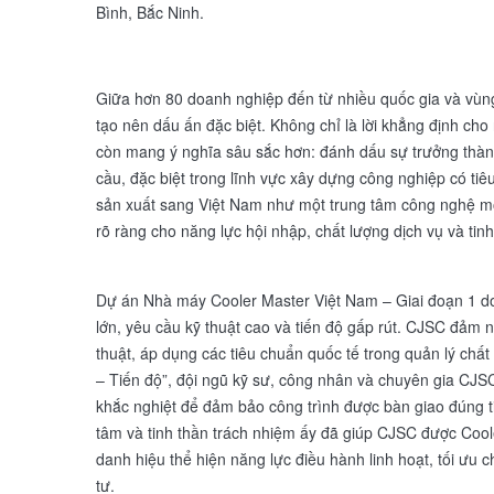
Bình, Bắc Ninh.
Giữa hơn 80 doanh nghiệp đến từ nhiều quốc gia và vùng
tạo nên dấu ấn đặc biệt. Không chỉ là lời khẳng định cho
còn mang ý nghĩa sâu sắc hơn: đánh dấu sự trưởng thàn
cầu, đặc biệt trong lĩnh vực xây dựng công nghiệp có ti
sản xuất sang Việt Nam như một trung tâm công nghệ mớ
rõ ràng cho năng lực hội nhập, chất lượng dịch vụ và tinh
Dự án Nhà máy Cooler Master Việt Nam – Giai đoạn 1 d
lớn, yêu cầu kỹ thuật cao và tiến độ gấp rút. CJSC đảm nh
thuật, áp dụng các tiêu chuẩn quốc tế trong quản lý chấ
– Tiến độ”, đội ngũ kỹ sư, công nhân và chuyên gia CJSC
khắc nghiệt để đảm bảo công trình được bàn giao đúng tiế
tâm và tinh thần trách nhiệm ấy đã giúp CJSC được Cool
danh hiệu thể hiện năng lực điều hành linh hoạt, tối ưu
tư.