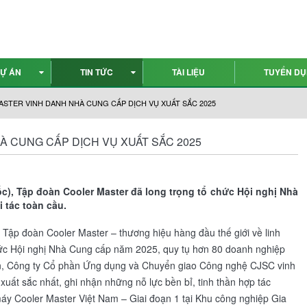
Ự ÁN
TIN TỨC
TÀI LIỆU
TUYỂN D
STER VINH DANH NHÀ CUNG CẤP DỊCH VỤ XUẤT SẮC 2025
 CUNG CẤP DỊCH VỤ XUẤT SẮC 2025
c), Tập đoàn Cooler Master đã long trọng tổ chức Hội nghị Nhà
 tác toàn cầu.
Tập đoàn Cooler Master – thương hiệu hàng đầu thế giới về linh
 chức Hội nghị Nhà Cung cấp năm 2025, quy tụ hơn 80 doanh nghiệp
kiện, Công ty Cổ phần Ứng dụng và Chuyển giao Công nghệ CJSC vinh
uất sắc nhất, ghi nhận những nỗ lực bền bỉ, tinh thần hợp tác
máy Cooler Master Việt Nam – Giai đoạn 1 tại Khu công nghiệp Gia