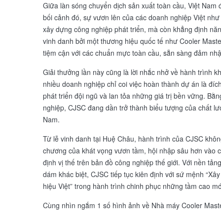
Giữa làn sóng chuyển dịch sản xuất toàn cầu, Việt Nam 
bối cảnh đó, sự vươn lên của các doanh nghiệp Việt như
xây dựng công nghiệp phát triển, mà còn khẳng định năng
vinh danh bởi một thương hiệu quốc tế như Cooler Maste
tiệm cận với các chuẩn mực toàn cầu, sẵn sàng đảm nhận
Giải thưởng lần này cũng là lời nhắc nhở về hành trình
nhiều doanh nghiệp chỉ coi việc hoàn thành dự án là đích
phát triển đội ngũ và lan tỏa những giá trị bền vững. B
nghiệp, CJSC đang dần trở thành biểu tượng của chất lượ
Nam.
Từ lễ vinh danh tại Huệ Châu, hành trình của CJSC khôn
chương của khát vọng vươn tầm, hội nhập sâu hơn vào c
định vị thế trên bản đồ công nghiệp thế giới. Với nền tả
dám khác biệt, CJSC tiếp tục kiên định với sứ mệnh “Xâ
hiệu Việt” trong hành trình chinh phục những tầm cao mớ
Cùng nhìn ngắm 1 số hình ảnh về Nhà máy Cooler Maste