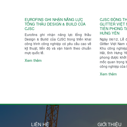
EUROFINS GHI NHẬN NĂNG LỰC
CJSC ĐỘNG TH
TỔNG THẦU DESIGN & BUILD CỦA
GLITTER VIỆT
CJSC
TIÊN PHONG TẠ
HƯNG YÊN
Eurofins ghi nhận năng lực tổng thầu
Design & Build của CJSC trong triển khai
Ngày 06/12, Lễ 
công trình công nghiệp có yêu cầu cao về
Glitter Việt Nam 
kỹ thuật, tiến độ và vận hành theo chuẩn
Khu công nghiệp
mực quốc tế.
Hải, tỉnh Hưng Yê
phong được khởi
Xem thêm
mốc quan trọng tr
công nghiệp của 
Xem thêm
LIÊN HỆ
GIỚI THIỆU