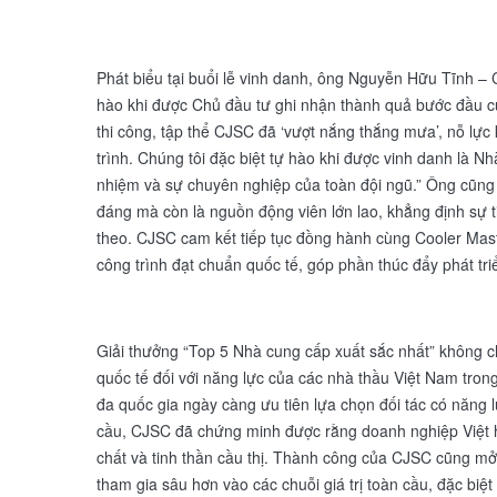
Phát biểu tại buổi lễ vinh danh, ông Nguyễn Hữu Tĩnh –
hào khi được Chủ đầu tư ghi nhận thành quả bước đầu củ
thi công, tập thể CJSC đã ‘vượt nắng thắng mưa’, nỗ lự
trình. Chúng tôi đặc biệt tự hào khi được vinh danh là 
nhiệm và sự chuyên nghiệp của toàn đội ngũ.” Ông cũng
đáng mà còn là nguồn động viên lớn lao, khẳng định sự t
theo. CJSC cam kết tiếp tục đồng hành cùng Cooler Mas
công trình đạt chuẩn quốc tế, góp phần thúc đẩy phát t
Giải thưởng “Top 5 Nhà cung cấp xuất sắc nhất” không chỉ
quốc tế đối với năng lực của các nhà thầu Việt Nam tron
đa quốc gia ngày càng ưu tiên lựa chọn đối tác có năng l
cầu, CJSC đã chứng minh được rằng doanh nghiệp Việt 
chất và tinh thần cầu thị. Thành công của CJSC cũng mở r
tham gia sâu hơn vào các chuỗi giá trị toàn cầu, đặc biệ