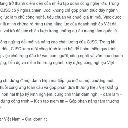
đang trở thành điểm đến của nhiều tập đoàn công nghệ lớn. Trong
 CJSC có ý nghĩa chiến lược: không chỉ góp phần thúc đẩy ngành
 lực làm chủ công nghệ, tiêu chuẩn và chuỗi giá trị mới. Việc được
r là minh chứng rõ ràng rằng năng lực của doanh nghiệp Việt đã
 vai trò đối tác chiến lược trong những dự án mang tầm quốc tế.
 không ngừng đổi mới và nâng cao chất lượng của CJSC. Trong khi
 đến, CJSC xem mỗi công trình là cơ hội để hoàn thiện quy trình,
ằng việc chú trọng đầu tư vào con người, công nghệ và văn hóa doanh
ng, tiến độ và niềm tin trong ngành xây dựng công nghiệp Việt
g chỉ dừng ở một danh hiệu mà tiếp tục mở ra một chương mới:
huỗi cung ứng toàn cầu và góp phần đưa thương hiệu Việt khẳng
ng hơn hai thập kỷ kinh nghiệm, cùng tinh thần dám nghĩ – dám làm –
y dựng công trình – Kiến tạo niềm tin – Góp phần nâng tầm thương
i.
r Việt Nam – Giai đoạn 1: