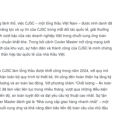
 lãnh thổ, việc CJSC – một tổng thầu Việt Nam – được vinh danh đã
 năng lực và uy tín của CJSC trong mắt đối tác quốc tế, giải thưởng
h vượt bậc của các doanh nghiệp Việt trong chuỗi cung ứng toàn
êu chuẩn khắt khe. Trong bối cảnh Cooler Master mở rộng mạng lưới
i của khu vực, sự hiện diện và thành công của CJSC là minh chứng
 thần hợp tác quốc tế của nhà thầu Việt.
o CJSC làm tổng thầu được khởi công trong năm 2024, với quy mô
ận toàn bộ quy trình từ thiết kế, thi công đến hoàn thiện hạ tầng kỹ
t lượng và an toàn lao động. Với phương châm “Chất lượng – An toàn
 đã làm việc liên tục trong nhiều tháng, vượt qua những điều kiện
n độ, an toàn tuyệt đối và đạt yêu cầu kỹ thuật cao nhất. Sự tận
er Master đánh giá là “Nhà cung cấp giao hàng nhanh nhất” – một
 chuỗi cung ứng và khả năng đảm bảo tiến độ toàn cầu của chủ đầu