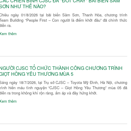
CÁC CHIẾN BINH CJSC ĐÃ "ĐỐT CHÁY" BÃI BIỂN SẦM
SƠN NHƯ THẾ NÀO?
Chiều ngày 01/8/2026 tại bãi biển Sầm Sơn, Thanh Hóa, chương trình
Team Building “People First – Con người là điểm khởi đầu” đã chính thức
diễn ra.
Xem thêm
NGƯỜI CJSC TỔ CHỨC THÀNH CÔNG CHƯƠNG TRÌNH
GIỌT HỒNG YÊU THƯƠNG MÙA 5
Sáng ngày 18/7/2026, tại Trụ sở CJSC – Toyota Mỹ Đình, Hà Nội, chương
trình hiến máu tình nguyện “CJSC – Giọt Hồng Yêu Thương” mùa 05 đã
diễn ra trong không khí rộn ràng, ấm áp và đầy hứng khởi.
Xem thêm