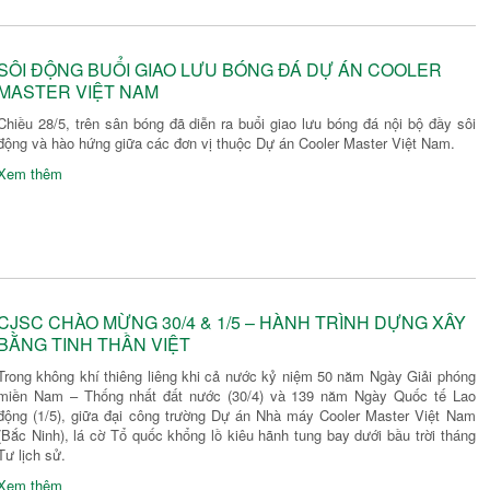
SÔI ĐỘNG BUỔI GIAO LƯU BÓNG ĐÁ DỰ ÁN COOLER
MASTER VIỆT NAM
Chiều 28/5, trên sân bóng đã diễn ra buổi giao lưu bóng đá nội bộ đầy sôi
động và hào hứng giữa các đơn vị thuộc Dự án Cooler Master Việt Nam.
Xem thêm
CJSC CHÀO MỪNG 30/4 & 1/5 – HÀNH TRÌNH DỰNG XÂY
BẰNG TINH THẦN VIỆT
Trong không khí thiêng liêng khi cả nước kỷ niệm 50 năm Ngày Giải phóng
miền Nam – Thống nhất đất nước (30/4) và 139 năm Ngày Quốc tế Lao
động (1/5), giữa đại công trường Dự án Nhà máy Cooler Master Việt Nam
(Bắc Ninh), lá cờ Tổ quốc khổng lồ kiêu hãnh tung bay dưới bầu trời tháng
Tư lịch sử.
Xem thêm