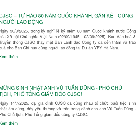
CJSC – TỰ HÀO 80 NĂM QUỐC KHÁNH, GẮN KẾT CÙNG
NGƯỜI LAO ĐỘNG
Ngày 30/8/2025, trong kỳ nghỉ lễ kỷ niệm 80 năm Quốc khánh nước Cộng
hòa Xã hội Chủ nghĩa Việt Nam (02/09/1945 – 02/09/2025), Ban Văn hoá &
Truyền thông CJSC thay mặt Ban Lãnh đạo Công ty đã đến thăm và trao
quà cho Ban Chỉ huy cùng người lao động tại Dự án YFY Hà Nam.
Xem thêm
MỪNG SINH NHẬT ANH VŨ TUẤN DŨNG - PHÓ CHỦ
TỊCH, PHÓ TỔNG GIÁM ĐỐC CJSC!
Ngày 14/7/2025, đại gia đình CJSC đã cùng nhau tổ chức buổi tiệc sinh
nhật ấm cúng, đầy yêu thương và trân trọng dành cho anh Vũ Tuấn Dũng -
Phó Chủ tịch, Phó Tổng giám đốc công ty CJSC.
Xem thêm