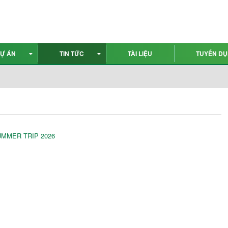
Ự ÁN
TIN TỨC
TÀI LIỆU
TUYỂN D