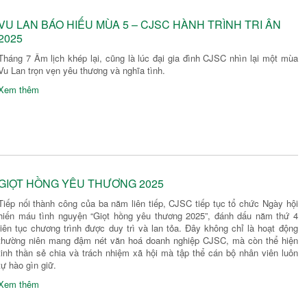
VU LAN BÁO HIẾU MÙA 5 – CJSC HÀNH TRÌNH TRI ÂN
2025
Tháng 7 Âm lịch khép lại, cũng là lúc đại gia đình CJSC nhìn lại một mùa
Vu Lan trọn vẹn yêu thương và nghĩa tình.
Xem thêm
GIỌT HỒNG YÊU THƯƠNG 2025
Tiếp nối thành công của ba năm liên tiếp, CJSC tiếp tục tổ chức Ngày hội
hiến máu tình nguyện “Giọt hồng yêu thương 2025”, đánh dấu năm thứ 4
liên tục chương trình được duy trì và lan tỏa. Đây không chỉ là hoạt động
thường niên mang đậm nét văn hoá doanh nghiệp CJSC, mà còn thể hiện
tinh thần sẻ chia và trách nhiệm xã hội mà tập thể cán bộ nhân viên luôn
tự hào gìn giữ.
Xem thêm