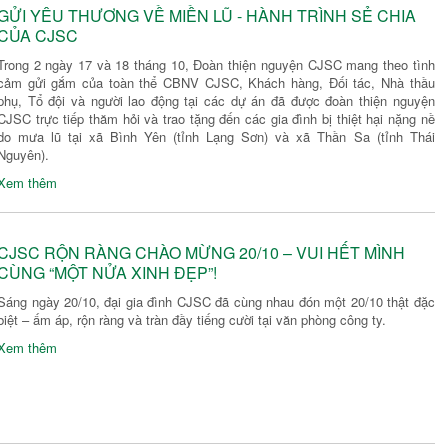
GỬI YÊU THƯƠNG VỀ MIỀN LŨ - HÀNH TRÌNH SẺ CHIA
CỦA CJSC
Trong 2 ngày 17 và 18 tháng 10, Đoàn thiện nguyện CJSC mang theo tình
cảm gửi gắm của toàn thể CBNV CJSC, Khách hàng, Đối tác, Nhà thầu
phụ, Tổ đội và người lao động tại các dự án đã được đoàn thiện nguyện
CJSC trực tiếp thăm hỏi và trao tặng đến các gia đình bị thiệt hại nặng nề
do mưa lũ tại xã Bình Yên (tỉnh Lạng Sơn) và xã Thần Sa (tỉnh Thái
Nguyên).
Xem thêm
CJSC RỘN RÀNG CHÀO MỪNG 20/10 – VUI HẾT MÌNH
CÙNG “MỘT NỬA XINH ĐẸP”!
Sáng ngày 20/10, đại gia đình CJSC đã cùng nhau đón một 20/10 thật đặc
biệt – ấm áp, rộn ràng và tràn đầy tiếng cười tại văn phòng công ty.
Xem thêm