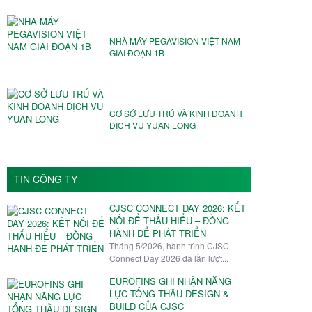
NHÀ MÁY PEGAVISION VIỆT NAM️
GIAI ĐOẠN 1B
CƠ SỞ LƯU TRÚ VÀ KINH DOANH
DỊCH VỤ YUAN LONG
TIN CÔNG TY
CJSC CONNECT DAY 2026: KẾT
NỐI ĐỂ THẤU HIỂU – ĐỒNG
HÀNH ĐỂ PHÁT TRIỂN
Tháng 5/2026, hành trình CJSC
Connect Day 2026 đã lần lượt...
EUROFINS GHI NHẬN NĂNG
LỰC TỔNG THẦU DESIGN &
BUILD CỦA CJSC