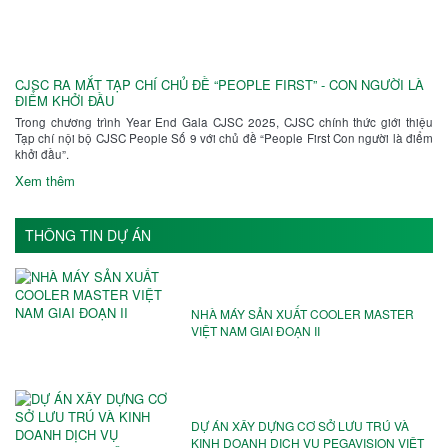
CJSC RA MẮT TẠP CHÍ CHỦ ĐỀ “PEOPLE FIRST” - CON NGƯỜI LÀ
ĐIỂM KHỞI ĐẦU
Trong chương trình Year End Gala CJSC 2025, CJSC chính thức giới thiệu
Tạp chí nội bộ CJSC People Số 9 với chủ đề “People First Con người là điểm
khởi đầu”.
Xem thêm
THÔNG TIN DỰ ÁN
NHÀ MÁY SẢN XUẤT COOLER MASTER
VIỆT NAM GIAI ĐOẠN II
DỰ ÁN XÂY DỰNG CƠ SỞ LƯU TRÚ VÀ
KINH DOANH DỊCH VỤ PEGAVISION VIỆT