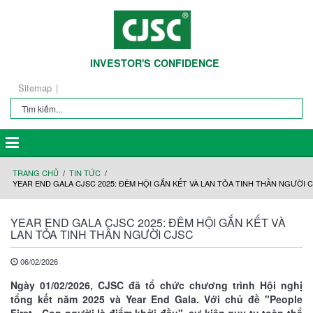
INVESTOR'S CONFIDENCE
Sitemap
TRANG CHỦ
TIN TỨC
YEAR END GALA CJSC 2025: ĐÊM HỘI GẮN KẾT VÀ LAN TỎA TINH THẦN NGƯỜI 
YEAR END GALA CJSC 2025: ĐÊM HỘI GẮN KẾT VÀ
LAN TỎA TINH THẦN NGƯỜI CJSC
06/02/2026
Ngày 01/02/2026, CJSC đã tổ chức chương trình Hội nghị
tổng kết năm 2025 và Year End Gala. Với chủ đề "People