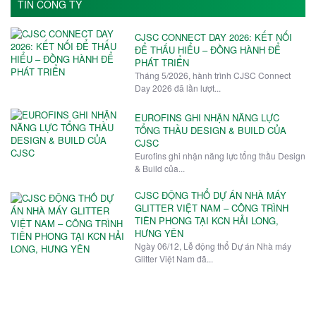
TIN CÔNG TY
CJSC CONNECT DAY 2026: KẾT NỐI
ĐỂ THẤU HIỂU – ĐỒNG HÀNH ĐỂ
PHÁT TRIỂN
Tháng 5/2026, hành trình CJSC Connect
Day 2026 đã lần lượt...
EUROFINS GHI NHẬN NĂNG LỰC
TỔNG THẦU DESIGN & BUILD CỦA
CJSC
Eurofins ghi nhận năng lực tổng thầu Design
& Build của...
CJSC ĐỘNG THỔ DỰ ÁN NHÀ MÁY
GLITTER VIỆT NAM – CÔNG TRÌNH
TIÊN PHONG TẠI KCN HẢI LONG,
HƯNG YÊN
Ngày 06/12, Lễ động thổ Dự án Nhà máy
Glitter Việt Nam đã...