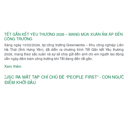
TẾT GẮN KẾT YÊU THƯƠNG 2026 – MANG MÙA XUÂN ẤM ÁP ĐẾN
CÔNG TRƯỜNG
Sáng ngày 10/02/2026, tại công trường Greenworks – Khu công nghiệp Liên
Hà Thái (tỉnh Hưng Yên), đã diễn ra chương trình Tết Gắn kết Yêu thương
2026, mang theo sắc xuân và sự sẻ chia gửi đến anh chị em người lao động
vẫn ngày đêm bám công trường khi Tết đang đến rất gần.
Xem thêm