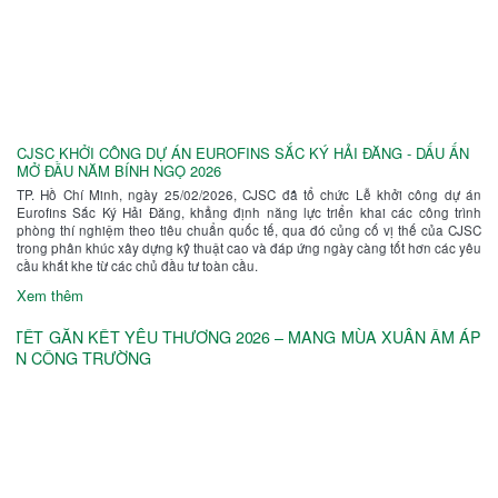
CJSC KHỞI CÔNG DỰ ÁN EUROFINS SẮC KÝ HẢI ĐĂNG - DẤU ẤN
MỞ ĐẦU NĂM BÍNH NGỌ 2026
TP. Hồ Chí Minh, ngày 25/02/2026, CJSC đã tổ chức Lễ khởi công dự án
Eurofins Sắc Ký Hải Đăng, khẳng định năng lực triển khai các công trình
phòng thí nghiệm theo tiêu chuẩn quốc tế, qua đó củng cố vị thế của CJSC
trong phân khúc xây dựng kỹ thuật cao và đáp ứng ngày càng tốt hơn các yêu
cầu khắt khe từ các chủ đầu tư toàn cầu.
Xem thêm