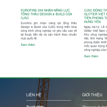
EUROFINS GHI NHẬN NĂNG LỰC
CJSC ĐỘNG TH
TỔNG THẦU DESIGN & BUILD CỦA
GLITTER VIỆT
CJSC
TIÊN PHONG TẠ
HƯNG YÊN
Eurofins ghi nhận năng lực tổng thầu
Design & Build của CJSC trong triển khai
Ngày 06/12, Lễ 
công trình công nghiệp có yêu cầu cao về
Glitter Việt Nam 
kỹ thuật, tiến độ và vận hành theo chuẩn
Khu công nghiệp
mực quốc tế.
Hải, tỉnh Hưng Yê
phong được khởi
Xem thêm
mốc quan trọng tr
công nghiệp của 
Xem thêm
LIÊN HỆ
GIỚI THIỆU
Trụ sở chính:
Tổng quan về công