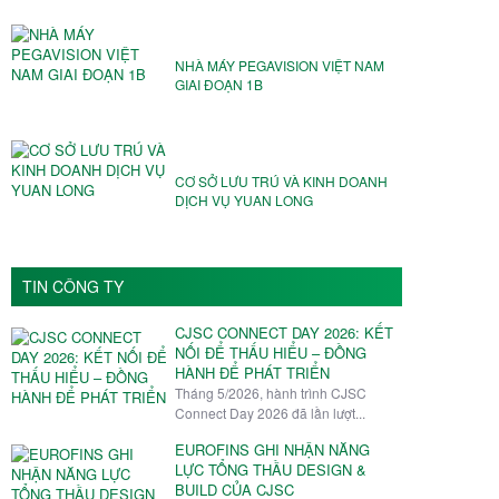
NHÀ MÁY PEGAVISION VIỆT NAM️
GIAI ĐOẠN 1B
CƠ SỞ LƯU TRÚ VÀ KINH DOANH
DỊCH VỤ YUAN LONG
TIN CÔNG TY
CJSC CONNECT DAY 2026: KẾT
NỐI ĐỂ THẤU HIỂU – ĐỒNG
HÀNH ĐỂ PHÁT TRIỂN
Tháng 5/2026, hành trình CJSC
Connect Day 2026 đã lần lượt...
EUROFINS GHI NHẬN NĂNG
LỰC TỔNG THẦU DESIGN &
BUILD CỦA CJSC