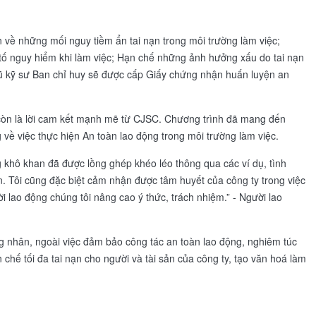
n về những mối nguy tiềm ẩn tai nạn trong môi trường làm việc;
ố nguy hiểm khi làm việc; Hạn chế những ảnh hưởng xấu do tai nạn
gũ kỹ sư Ban chỉ huy sẽ được cấp Giấy chứng nhận huấn luyện an
 còn là lời cam kết mạnh mẽ từ CJSC. Chương trình đã mang đến
 về việc thực hiện An toàn lao động trong môi trường làm việc.
 khô khan đã được lồng ghép khéo léo thông qua các ví dụ, tình
n. Tôi cũng đặc biệt cảm nhận được tâm huyết của công ty trong việc
i lao động chúng tôi nâng cao ý thức, trách nhiệm.” - Người lao
g nhân, ngoài việc đảm bảo công tác an toàn lao động, nghiêm túc
hế tối đa tai nạn cho người và tài sản của công ty, tạo văn hoá làm