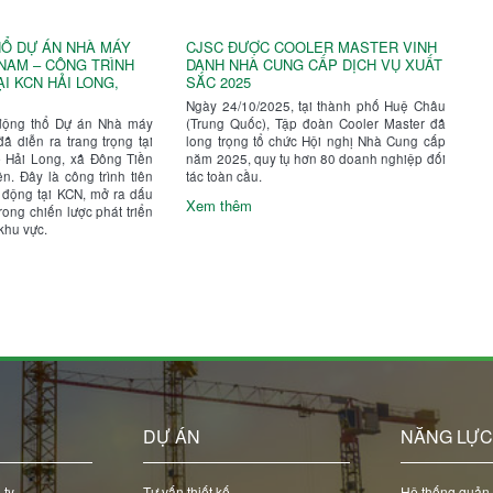
Ổ DỰ ÁN NHÀ MÁY
CJSC ĐƯỢC COOLER MASTER VINH
 NAM – CÔNG TRÌNH
DANH NHÀ CUNG CẤP DỊCH VỤ XUẤT
I KCN HẢI LONG,
SẮC 2025
Ngày 24/10/2025, tại thành phố Huệ Châu
động thổ Dự án Nhà máy
(Trung Quốc), Tập đoàn Cooler Master đã
đã diễn ra trang trọng tại
long trọng tổ chức Hội nghị Nhà Cung cấp
 Hải Long, xã Đông Tiền
năm 2025, quy tụ hơn 80 doanh nghiệp đối
n. Đây là công trình tiên
tác toàn cầu.
 động tại KCN, mở ra dấu
Xem thêm
ong chiến lược phát triển
khu vực.
DỰ ÁN
NĂNG LỰ
 ty
Tư vấn thiết kế
Hệ thống quản 