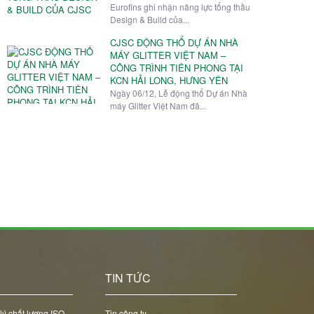
Eurofins ghi nhận năng lực tổng thầu
Design & Build của...
CJSC ĐỘNG THỔ DỰ ÁN NHÀ
MÁY GLITTER VIỆT NAM –
CÔNG TRÌNH TIÊN PHONG TẠI
KCN HẢI LONG, HƯNG YÊN
Ngày 06/12, Lễ động thổ Dự án Nhà
máy Glitter Việt Nam đã...
C
TIN TỨC
lý chất lượng ISO
Tin công ty