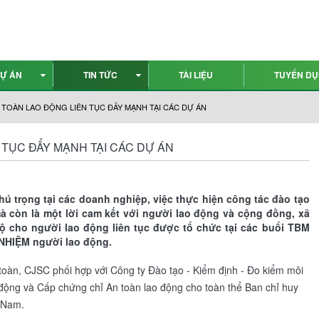
Ự ÁN
TIN TỨC
TÀI LIỆU
TUYỂN D
TOÀN LAO ĐỘNG LIÊN TỤC ĐẨY MẠNH TẠI CÁC DỰ ÁN
 TỤC ĐẨY MẠNH TẠI CÁC DỰ ÁN
ú trọng tại các doanh nghiệp, việc thực hiện công tác đào tạo
à còn là một lời cam kết với người lao động và cộng đồng, xã
bộ cho người lao động liên tục được tổ chức tại các buổi TBM
NHIỆM người lao động.
toàn, CJSC phối hợp với Công ty Đào tạo - Kiểm định - Đo kiểm môi
 động và Cấp chứng chỉ An toàn lao động cho toàn thể Ban chỉ huy
t Nam.