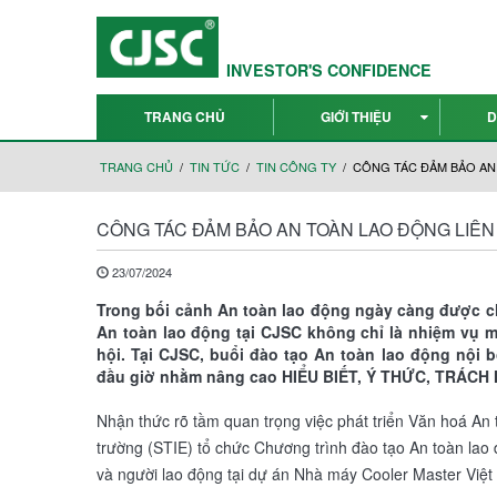
INVESTOR'S CONFIDENCE
TRANG CHỦ
GIỚI THIỆU
D
TRANG CHỦ
TIN TỨC
TIN CÔNG TY
CÔNG TÁC ĐẢM BẢO AN 
CÔNG TÁC ĐẢM BẢO AN TOÀN LAO ĐỘNG LIÊN
23/07/2024
Trong bối cảnh An toàn lao động ngày càng được ch
An toàn lao động tại CJSC không chỉ là nhiệm vụ m
hội. Tại CJSC, buổi đào tạo An toàn lao động nội 
đầu giờ nhằm nâng cao HIỂU BIẾT, Ý THỨC, TRÁCH 
Nhận thức rõ tầm quan trọng việc phát triển Văn hoá An 
trường (STIE) tổ chức Chương trình đào tạo An toàn lao
và người lao động tại dự án Nhà máy Cooler Master Việ