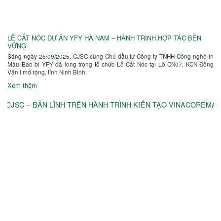
LỄ CẤT NÓC DỰ ÁN YFY HÀ NAM – HÀNH TRÌNH HỢP TÁC BỀN
VỮNG
Sáng ngày 25/09/2025, CJSC cùng Chủ đầu tư Công ty TNHH Công nghệ In
Màu Bao bì YFY đã long trọng tổ chức Lễ Cất Nóc tại Lô CN07, KCN Đồng
Văn I mở rộng, tỉnh Ninh Bình.
Xem thêm