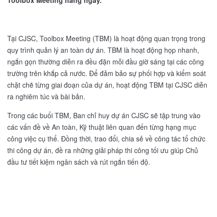
Toolbox Meeting hàng ngày.
Tại CJSC, Toolbox Meeting (TBM) là hoạt động quan trọng trong
quy trình quản lý an toàn dự án. TBM là hoạt động họp nhanh,
ngắn gọn thường diễn ra đều đặn mỗi đầu giờ sáng tại các công
trường trên khắp cả nước. Để đảm bảo sự phối hợp và kiểm soát
chặt chẽ từng giai đoạn của dự án, hoạt động TBM tại CJSC diễn
ra nghiêm túc và bài bản.
Trong các buổi TBM, Ban chỉ huy dự án CJSC sẽ tập trung vào
các vấn đề về An toàn, Kỹ thuật liên quan đến từng hạng mục
công việc cụ thể. Đồng thời, trao đổi, chia sẻ về công tác tổ chức
thi công dự án, đề ra những giải pháp thi công tối ưu giúp Chủ
đầu tư tiết kiệm ngân sách và rút ngắn tiến độ.