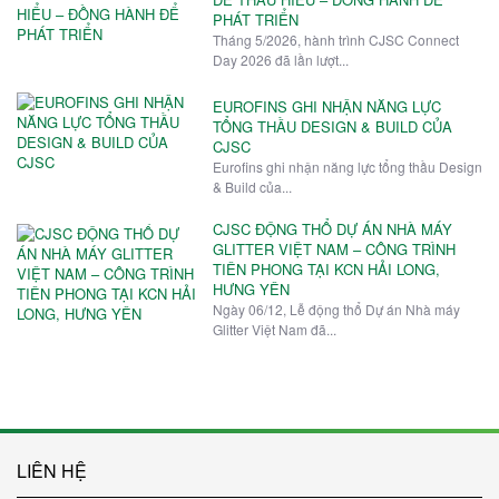
PHÁT TRIỂN
Tháng 5/2026, hành trình CJSC Connect
Day 2026 đã lần lượt...
EUROFINS GHI NHẬN NĂNG LỰC
TỔNG THẦU DESIGN & BUILD CỦA
CJSC
Eurofins ghi nhận năng lực tổng thầu Design
& Build của...
CJSC ĐỘNG THỔ DỰ ÁN NHÀ MÁY
GLITTER VIỆT NAM – CÔNG TRÌNH
TIÊN PHONG TẠI KCN HẢI LONG,
HƯNG YÊN
Ngày 06/12, Lễ động thổ Dự án Nhà máy
Glitter Việt Nam đã...
LIÊN HỆ