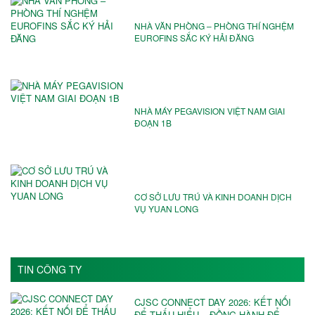
NHÀ VĂN PHÒNG – PHÒNG THÍ NGHỆM
EUROFINS SẮC KÝ HẢI ĐĂNG
NHÀ MÁY PEGAVISION VIỆT NAM️ GIAI
ĐOẠN 1B
CƠ SỞ LƯU TRÚ VÀ KINH DOANH DỊCH
VỤ YUAN LONG
TIN CÔNG TY
CJSC CONNECT DAY 2026: KẾT NỐI
ĐỂ THẤU HIỂU – ĐỒNG HÀNH ĐỂ