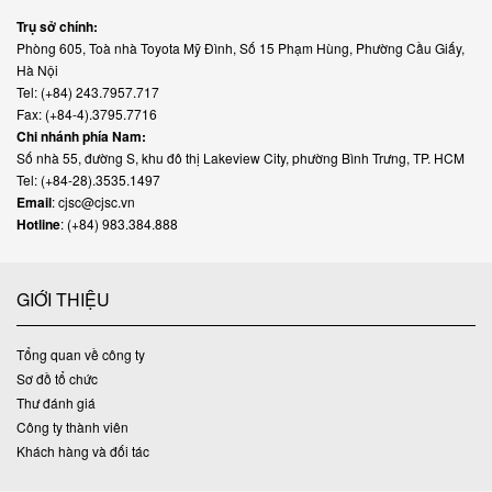
Trụ sở chính:
Phòng 605, Toà nhà Toyota Mỹ Đình, Số 15 Phạm Hùng, Phường Cầu Giấy,
Hà Nội
Tel: (+84) 243.7957.717
Fax: (+84-4).3795.7716
Chi nhánh phía Nam:
Số nhà 55, đường S, khu đô thị Lakeview City, phường Bình Trưng, TP. HCM
Tel: (+84-28).3535.1497
Email
: cjsc@cjsc.vn
Hotline
: (+84) 983.384.888
GIỚI THIỆU
Tổng quan về công ty
Sơ đồ tổ chức
Thư đánh giá
Công ty thành viên
Khách hàng và đối tác