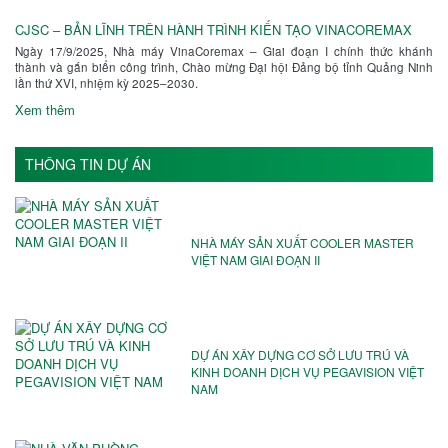
CJSC – BẢN LĨNH TRÊN HÀNH TRÌNH KIẾN TẠO VINACOREMAX
Ngày 17/9/2025, Nhà máy VinaCoremax – Giai đoạn I chính thức khánh
thành và gắn biển công trình, Chào mừng Đại hội Đảng bộ tỉnh Quảng Ninh
lần thứ XVI, nhiệm kỳ 2025–2030.
Xem thêm
THÔNG TIN DỰ ÁN
NHÀ MÁY SẢN XUẤT COOLER MASTER
VIỆT NAM GIAI ĐOẠN II
DỰ ÁN XÂY DỰNG CƠ SỞ LƯU TRÚ VÀ
KINH DOANH DỊCH VỤ PEGAVISION VIỆT
NAM