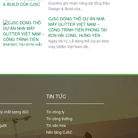
Eurofins ghi nhận năng lực tổng thầu
Design & Build của...
CJSC ĐỘNG THỔ DỰ ÁN NHÀ
MÁY GLITTER VIỆT NAM –
CÔNG TRÌNH TIÊN PHONG TẠI
KCN HẢI LONG, HƯNG YÊN
Ngày 06/12, Lễ động thổ Dự án Nhà
máy Glitter Việt Nam đã...
C
TIN TỨC
lý chất lượng ISO
Tin công ty
Tin công trường
gười
Tin văn hóa
Nền tảng CJSC