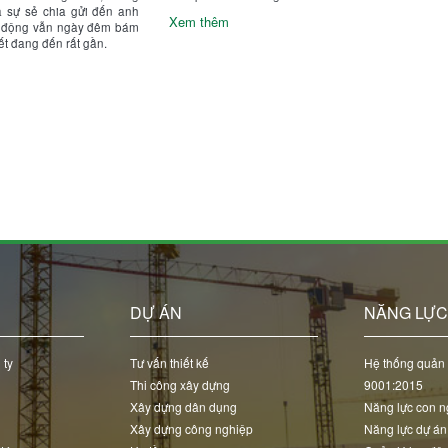
à sự sẻ chia gửi đến anh
Xem thêm
o động vẫn ngày đêm bám
ết đang đến rất gần.
DỰ ÁN
NĂNG LỰ
 ty
Tư vấn thiết kế
Hệ thống quản 
Thi công xây dựng
9001:2015
Xây dựng dân dụng
Năng lực con n
Xây dựng công nghiệp
Năng lực dự án