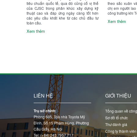
tiêu chuẩn quốc tế, qua đó củng cố vị thế
theo sắc xuân v
của CJSC trong phân khúc xây dựng kỹ
chị em người la
thuật cao và đáp ứng ngày càng tốt hơn
công trường khi T
các yêu cầu khắt khe từ các chủ đầu tư
Xem thêm
toàn cầu.
Xem thêm
LIÊN HỆ
GIỚI THIỆU
Trụ sở chính:
Tổng quan về công
Phòng 605, Toà nhà Toyota Mỹ
Sơ đồ tổ chức
Đình, Số 15 Phạm Hùng, Phường
Thư đánh giá
Cầu Giấy, Hà Nội
Công ty thành viên
Tel: (+84) 243.7957.717