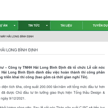
Ự ÁN
TIN TỨC
TÀI LIỆU
TUYỂN D
MÁY HẢI LONG BÌNH ĐỊNH
ẢI LONG BÌNH ĐỊNH
tư – Công ty TNHH Hải Long Bình Định đã tổ chức Lễ cất nóc
 Hải Long Bình Định đánh dấu việc hoàn thành thi công phần
 triển khai thi công (bao gồm cả thời gian nghỉ Tết).
 diện tích 6ha, công suất 200.000 tấn/năm với tổng mức đầu tư hơn
 đã được Chủ đầu tư tin tưởng giao thực hiện Tổng thầu Design &
o ngày 9/12/2021.
ối lượng công việc. Sau lễ cất nóc Tháp sản xuất CJSC sẽ tiếp tục