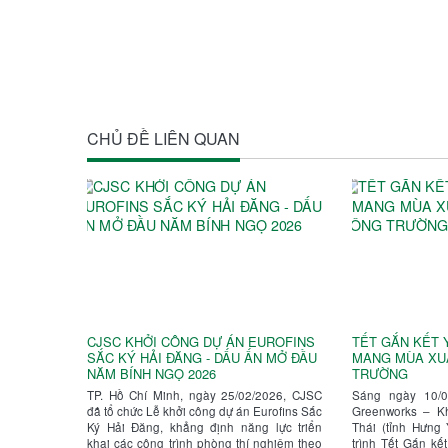
CHỦ ĐỀ LIÊN QUAN
CJSC KHỞI CÔNG DỰ ÁN EUROFINS
TẾT GẮN KẾT 
SẮC KÝ HẢI ĐĂNG - DẤU ẤN MỞ ĐẦU
MANG MÙA XU
NĂM BÍNH NGỌ 2026
TRƯỜNG
TP. Hồ Chí Minh, ngày 25/02/2026, CJSC
Sáng ngày 10/02
đã tổ chức Lễ khởi công dự án Eurofins Sắc
Greenworks – K
Ký Hải Đăng, khẳng định năng lực triển
Thái (tỉnh Hưng
khai các công trình phòng thí nghiệm theo
trình Tết Gắn k