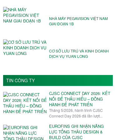
NHÀ MÁY PEGAVISION VIỆT NAM️
GIAI ĐOẠN 1B
CƠ SỞ LƯU TRÚ VÀ KINH DOANH
DỊCH VỤ YUAN LONG
TIN CÔNG TY
CJSC CONNECT DAY 2026: KẾT
NỐI ĐỂ THẤU HIỂU – ĐỒNG
HÀNH ĐỂ PHÁT TRIỂN
Tháng 5/2026, hành trình CJSC
Connect Day 2026 đã lần lượt...
EUROFINS GHI NHẬN NĂNG
LỰC TỔNG THẦU DESIGN &
BUILD CỦA CJSC