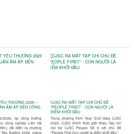
YÊU THƯƠNG 2026 –
CJSC RA MẮT TẠP CHÍ CHỦ ĐỀ
ÂN ẤM ÁP ĐẾN CÔNG
“PEOPLE FIRST” - CON NGƯỜI LÀ
ĐIỂM KHỞI ĐẦU
/2026, tại công trường
Trong chương trình Year End Gala CJSC
hu công nghiệp Liên Hà
2025, CJSC chính thức giới thiệu Tạp chí
 Yên), đã diễn ra chương
nội bộ CJSC People Số 9 với chủ đề
ết Yêu thương 2026, mang
“People First Con người là điểm khởi đầu”.