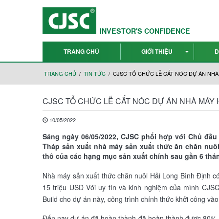
INVESTOR'S CONFIDENCE
TRANG CHỦ
GIỚI THIỆU
D
TRANG CHỦ
TIN TỨC
CJSC TỔ CHỨC LỄ CẤT NÓC DỰ ÁN NHÀ 
CJSC TỔ CHỨC LỄ CẤT NÓC DỰ ÁN NHÀ MÁY H
10/05/2022
Sáng ngày 06/05/2022, CJSC phối hợp với Chủ đầu 
Tháp sản xuất nhà máy sản xuất thức ăn chăn nuôi
thô của các hạng mục sản xuất chính sau gần 6 tháng
Nhà máy sản xuất thức chăn nuôi Hải Long Bình Định có
15 triệu USD Với uy tín và kinh nghiệm của mình CJSC
Build cho dự án này, công trình chính thức khởi công và
Đến nay dự án đã hoàn thành đã hoàn thành được 80% kh