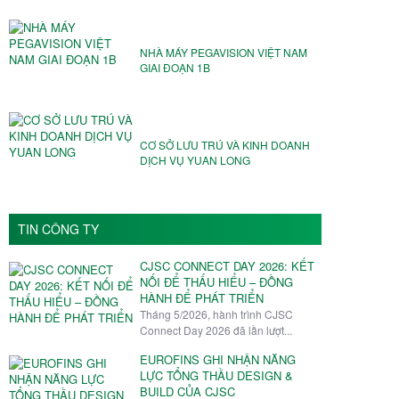
NHÀ MÁY PEGAVISION VIỆT NAM️
GIAI ĐOẠN 1B
CƠ SỞ LƯU TRÚ VÀ KINH DOANH
DỊCH VỤ YUAN LONG
TIN CÔNG TY
CJSC CONNECT DAY 2026: KẾT
NỐI ĐỂ THẤU HIỂU – ĐỒNG
HÀNH ĐỂ PHÁT TRIỂN
Tháng 5/2026, hành trình CJSC
Connect Day 2026 đã lần lượt...
EUROFINS GHI NHẬN NĂNG
LỰC TỔNG THẦU DESIGN &
BUILD CỦA CJSC