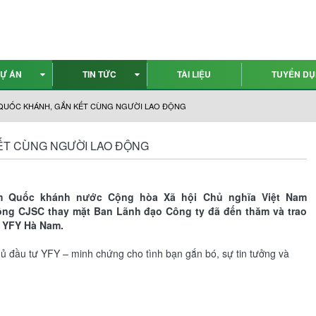
Ự ÁN
TIN TỨC
TÀI LIỆU
TUYỂN D
 QUỐC KHÁNH, GẮN KẾT CÙNG NGƯỜI LAO ĐỘNG
KẾT CÙNG NGƯỜI LAO ĐỘNG
năm Quốc khánh nước Cộng hòa Xã hội Chủ nghĩa Việt Nam
hông CJSC thay mặt Ban Lãnh đạo Công ty đã đến thăm và trao
n YFY Hà Nam.
 đầu tư YFY – minh chứng cho tình bạn gắn bó, sự tin tưởng và