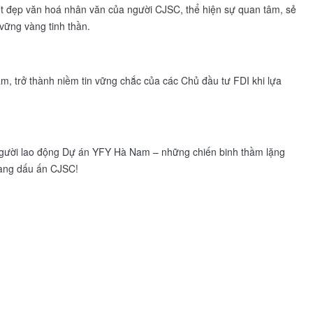
ét đẹp văn hoá nhân văn của người CJSC, thể hiện sự quan tâm, sẻ
vững vàng tinh thần.
âm, trở thành niềm tin vững chắc của các Chủ đầu tư FDI khi lựa
à người lao động Dự án YFY Hà Nam – những chiến binh thầm lặng
mang dấu ấn CJSC!