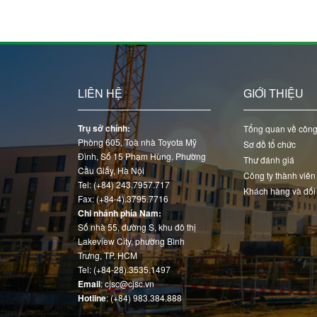
LIÊN HỆ
GIỚI THIỆU
Trụ sở chính:
Tổng quan về công
Phòng 605, Toà nhà Toyota Mỹ
Sơ đồ tổ chức
Đình, Số 15 Phạm Hùng, Phường
Thư đánh giá
Cầu Giấy, Hà Nội
Công ty thành viên
Tel: (+84) 243.7957.717
Khách hàng và đối
Fax: (+84-4).3795.7716
Chi nhánh phía Nam:
Số nhà 55, đường S, khu đô thị
Lakeview City, phường Bình
Trưng, TP. HCM
Tel: (+84-28).3535.1497
Email
: cjsc@cjsc.vn
Hotline
: (+84) 983.384.888