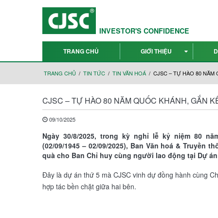
INVESTOR'S CONFIDENCE
TRANG CHỦ
GIỚI THIỆU
D
TRANG CHỦ
TIN TỨC
TIN VĂN HOÁ
CJSC – TỰ HÀO 80 NĂM
CJSC – TỰ HÀO 80 NĂM QUỐC KHÁNH, GẮN 
09/10/2025
Ngày 30/8/2025, trong kỳ nghỉ lễ kỷ niệm 80 
(02/09/1945 – 02/09/2025), Ban Văn hoá & Truyền t
quà cho Ban Chỉ huy cùng người lao động tại Dự á
Đây là dự án thứ 5 mà CJSC vinh dự đồng hành cùng Chủ
hợp tác bền chặt giữa hai bên.