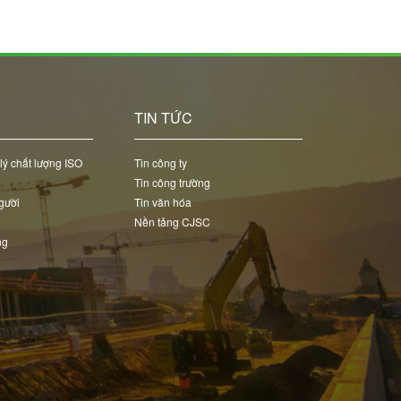
C
TIN TỨC
lý chất lượng ISO
Tin công ty
Tin công trường
gười
Tin văn hóa
Nền tảng CJSC
ng