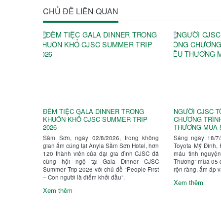
CHỦ ĐỀ LIÊN QUAN
ĐÊM TIỆC GALA DINNER TRONG
NGƯỜI CJSC 
KHUÔN KHỔ CJSC SUMMER TRIP
CHƯƠNG TRÌN
2026
THƯƠNG MÙA 
Sầm Sơn, ngày 02/8/2026, trong không
Sáng ngày 18/7/
gian ấm cúng tại Anyla Sầm Sơn Hotel, hơn
Toyota Mỹ Đình, 
120 thành viên của đại gia đình CJSC đã
máu tình nguyện
cùng hội ngộ tại Gala Dinner CJSC
Thương” mùa 05 đ
Summer Trip 2026 với chủ đề “People First
rộn ràng, ấm áp v
– Con người là điểm khởi đầu”.
Xem thêm
Xem thêm