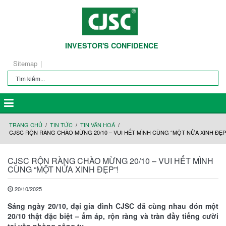
INVESTOR'S CONFIDENCE
Sitemap
TRANG CHỦ
TIN TỨC
TIN VĂN HOÁ
CJSC RỘN RÀNG CHÀO MỪNG 20/10 – VUI HẾT MÌNH CÙNG “MỘT NỬA XINH ĐẸP
CJSC RỘN RÀNG CHÀO MỪNG 20/10 – VUI HẾT MÌNH
CÙNG “MỘT NỬA XINH ĐẸP”!
20/10/2025
Sáng ngày 20/10, đại gia đình CJSC đã cùng nhau đón một
20/10 thật đặc biệt – ấm áp, rộn ràng và tràn đầy tiếng cười