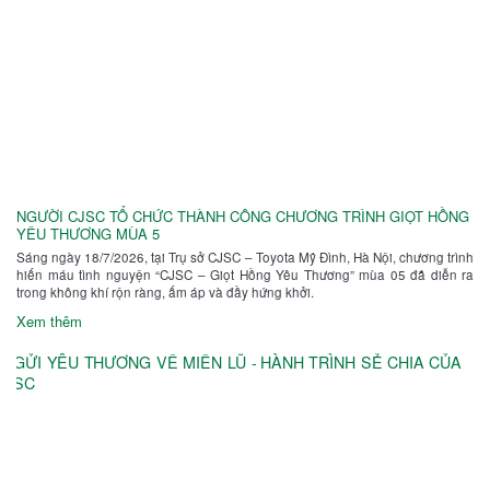
NGƯỜI CJSC TỔ CHỨC THÀNH CÔNG CHƯƠNG TRÌNH GIỌT HỒNG
YÊU THƯƠNG MÙA 5
Sáng ngày 18/7/2026, tại Trụ sở CJSC – Toyota Mỹ Đình, Hà Nội, chương trình
hiến máu tình nguyện “CJSC – Giọt Hồng Yêu Thương” mùa 05 đã diễn ra
trong không khí rộn ràng, ấm áp và đầy hứng khởi.
Xem thêm