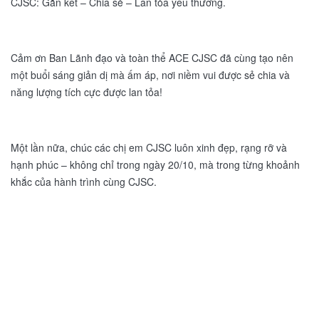
CJSC: Gắn kết – Chia sẻ – Lan tỏa yêu thương.
Cảm ơn Ban Lãnh đạo và toàn thể ACE CJSC đã cùng tạo nên
một buổi sáng giản dị mà ấm áp, nơi niềm vui được sẻ chia và
năng lượng tích cực được lan tỏa!
Một lần nữa, chúc các chị em CJSC luôn xinh đẹp, rạng rỡ và
hạnh phúc – không chỉ trong ngày 20/10, mà trong từng khoảnh
khắc của hành trình cùng CJSC.