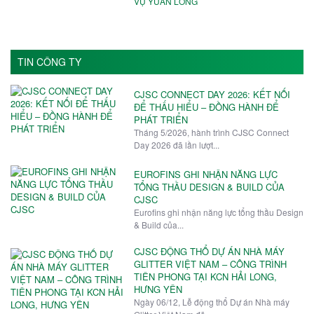
VỤ YUAN LONG
TIN CÔNG TY
CJSC CONNECT DAY 2026: KẾT NỐI
ĐỂ THẤU HIỂU – ĐỒNG HÀNH ĐỂ
PHÁT TRIỂN
Tháng 5/2026, hành trình CJSC Connect
Day 2026 đã lần lượt...
EUROFINS GHI NHẬN NĂNG LỰC
TỔNG THẦU DESIGN & BUILD CỦA
CJSC
Eurofins ghi nhận năng lực tổng thầu Design
& Build của...
CJSC ĐỘNG THỔ DỰ ÁN NHÀ MÁY
GLITTER VIỆT NAM – CÔNG TRÌNH
TIÊN PHONG TẠI KCN HẢI LONG,
HƯNG YÊN
Ngày 06/12, Lễ động thổ Dự án Nhà máy