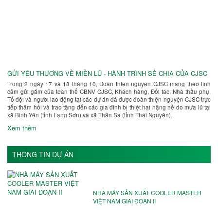
GỬI YÊU THƯƠNG VỀ MIỀN LŨ - HÀNH TRÌNH SẺ CHIA CỦA CJSC
Trong 2 ngày 17 và 18 tháng 10, Đoàn thiện nguyện CJSC mang theo tình
cảm gửi gắm của toàn thể CBNV CJSC, Khách hàng, Đối tác, Nhà thầu phụ,
Tổ đội và người lao động tại các dự án đã được đoàn thiện nguyện CJSC trực
tiếp thăm hỏi và trao tặng đến các gia đình bị thiệt hại nặng nề do mưa lũ tại
xã Bình Yên (tỉnh Lạng Sơn) và xã Thần Sa (tỉnh Thái Nguyên).
Xem thêm
THÔNG TIN DỰ ÁN
NHÀ MÁY SẢN XUẤT COOLER MASTER
VIỆT NAM GIAI ĐOẠN II