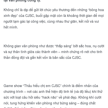
tại văn phòng công ty.
Không chỉ là dịp để gửi lời chúc yêu thương đến những “bông hoa
xinh đẹp” của CJSC, buổi gặp mặt còn là khoảng thời gian để mọi
người tạm gác lại công việc, cùng nhau thư giãn, kết nối và vui
hết mình.
Không gian văn phòng như được “thắp sáng” bởi sắc hoa, nụ cười
và sự thân tình giữa các thành viên – minh chứng rõ nét cho tinh
thần đồng đội và gắn kết vốn là bản sắc của CJSC.
Game show “Thấu hiểu chị em CJSC” chính là điểm nhấn của
chương trình – nơi các anh thể hiện độ tinh tế (và độ liều) khi thử
sức với loạt câu hỏi siêu “hack não” về phái đẹp. Không khí cười
nói, tung hứng khiến văn phòng như bừng sáng – đúng chất