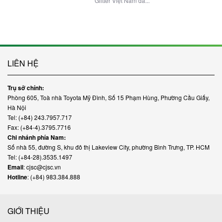
Glitter Việt Nam đã...
LIÊN HỆ
Trụ sở chính:
Phòng 605, Toà nhà Toyota Mỹ Đình, Số 15 Phạm Hùng, Phường Cầu Giấy,
Hà Nội
Tel: (+84) 243.7957.717
Fax: (+84-4).3795.7716
Chi nhánh phía Nam:
Số nhà 55, đường S, khu đô thị Lakeview City, phường Bình Trưng, TP. HCM
Tel: (+84-28).3535.1497
Email
: cjsc@cjsc.vn
Hotline
: (+84) 983.384.888
GIỚI THIỆU