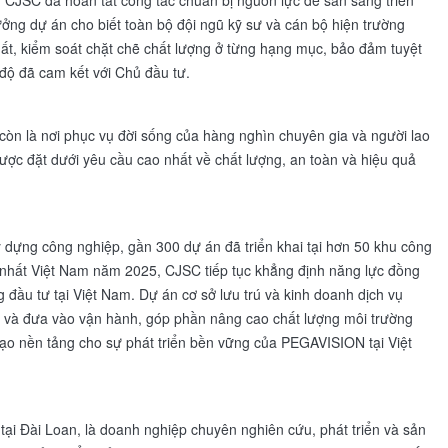
án CJSC đã hoàn tất công tác chuẩn bị nguồn lực để sẵn sàng triển
ởng dự án cho biết toàn bộ đội ngũ kỹ sư và cán bộ hiện trường
nhất, kiểm soát chặt chẽ chất lượng ở từng hạng mục, bảo đảm tuyệt
 độ đã cam kết với Chủ đầu tư.
còn là nơi phục vụ đời sống của hàng nghìn chuyên gia và người lao
 được đặt dưới yêu cầu cao nhất về chất lượng, an toàn và hiệu quả
 dựng công nghiệp, gần 300 dự án đã triển khai tại hơn 50 khu công
 nhất Việt Nam năm 2025, CJSC tiếp tục khẳng định năng lực đồng
đầu tư tại Việt Nam. Dự án cơ sở lưu trú và kinh doanh dịch vụ
và đưa vào vận hành, góp phần nâng cao chất lượng môi trường
tạo nền tảng cho sự phát triển bền vững của PEGAVISION tại Việt
Đài Loan, là doanh nghiệp chuyên nghiên cứu, phát triển và sản