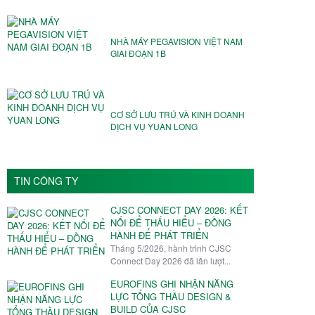
NHÀ MÁY PEGAVISION VIỆT NAM️
GIAI ĐOẠN 1B
CƠ SỞ LƯU TRÚ VÀ KINH DOANH
DỊCH VỤ YUAN LONG
TIN CÔNG TY
CJSC CONNECT DAY 2026: KẾT
NỐI ĐỂ THẤU HIỂU – ĐỒNG
HÀNH ĐỂ PHÁT TRIỂN
Tháng 5/2026, hành trình CJSC
Connect Day 2026 đã lần lượt...
EUROFINS GHI NHẬN NĂNG
LỰC TỔNG THẦU DESIGN &
BUILD CỦA CJSC