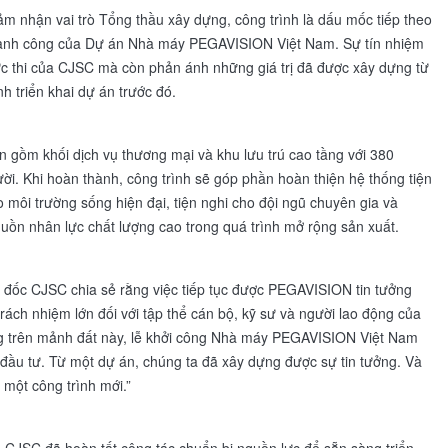
m nhận vai trò Tổng thầu xây dựng, công trình là dấu mốc tiếp theo
thành công của Dự án Nhà máy PEGAVISION Việt Nam. Sự tín nhiệm
hực thi của CJSC mà còn phản ánh những giá trị đã được xây dựng từ
nh triển khai dự án trước đó.
n gồm khối dịch vụ thương mại và khu lưu trú cao tầng với 380
i. Khi hoàn thành, công trình sẽ góp phần hoàn thiện hệ thống tiện
môi trường sống hiện đại, tiện nghi cho đội ngũ chuyên gia và
guồn nhân lực chất lượng cao trong quá trình mở rộng sản xuất.
 đốc CJSC chia sẻ rằng việc tiếp tục được PEGAVISION tin tưởng
trách nhiệm lớn đối với tập thể cán bộ, kỹ sư và người lao động của
g trên mảnh đất này, lễ khởi công Nhà máy PEGAVISION Việt Nam
ầu tư. Từ một dự án, chúng ta đã xây dựng được sự tin tưởng. Và
 một công trình mới.”