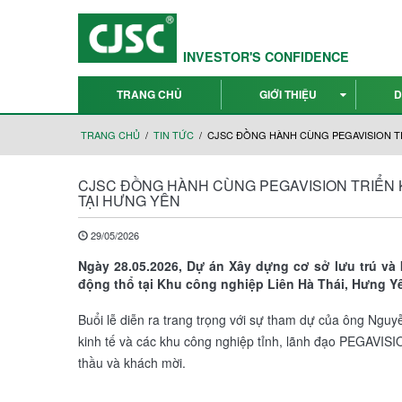
INVESTOR'S CONFIDENCE
TRANG CHỦ
GIỚI THIỆU
D
TRANG CHỦ
TIN TỨC
CJSC ĐỒNG HÀNH CÙNG PEGAVISION TR
CJSC ĐỒNG HÀNH CÙNG PEGAVISION TRIỂN K
TẠI HƯNG YÊN
29/05/2026
Ngày 28.05.2026, Dự án Xây dựng cơ sở lưu trú và
động thổ tại Khu công nghiệp Liên Hà Thái, Hưng Y
Buổi lễ diễn ra trang trọng với sự tham dự của ông Ng
kinh tế và các khu công nghiệp tỉnh, lãnh đạo PEGAVISI
thầu và khách mời.