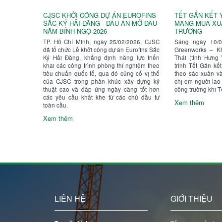
CJSC KHỞI CÔNG DỰ ÁN EUROFINS
TẾT GẮN KẾT 
SẮC KÝ HẢI ĐĂNG - DẤU ẤN MỞ ĐẦU
MANG MÙA XU
NĂM BÍNH NGỌ 2026
TRƯỜNG
TP. Hồ Chí Minh, ngày 25/02/2026, CJSC
Sáng ngày 10/02
đã tổ chức Lễ khởi công dự án Eurofins Sắc
Greenworks – K
Ký Hải Đăng, khẳng định năng lực triển
Thái (tỉnh Hưng
khai các công trình phòng thí nghiệm theo
trình Tết Gắn k
tiêu chuẩn quốc tế, qua đó củng cố vị thế
theo sắc xuân v
của CJSC trong phân khúc xây dựng kỹ
chị em người la
thuật cao và đáp ứng ngày càng tốt hơn
công trường khi T
các yêu cầu khắt khe từ các chủ đầu tư
Xem thêm
toàn cầu.
Xem thêm
LIÊN HỆ
GIỚI THIỆU