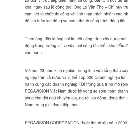
Là đơn vị trực tiếp điều hành thi công, Ban Chỉ huy dự 
khai ngay sau lễ động thổ. Ông Lê Văn Thọ – Chỉ huy trư
cam kết tổ chức thi công với tinh thần trách nhiệm cao 
đối an toàn lao động và hoàn thành công trình đúng tiến
Theo ông, đây không chỉ là một công trình xây dựng mà 
động trong tương lai, vì vậy mọi công tác triển khai đều
vận hành.
Với hơn 23 năm kinh nghiệm trong lĩnh vực tổng thầu xây
nghiệp trên cả nước và vị thế Top 500 Doanh nghiệp lớn
hành cùng các doanh nghiệp FDI trong quá trình mở rộng 
PEGAVISION Việt Nam được kỳ vọng sẽ sớm hoàn thành 
sống cho đội ngũ chuyên gia, người lao động, đồng thời 
Nam trong giai đoạn tiếp theo.
PEGAVISION CORPORATION được thành lập năm 2009 tại 