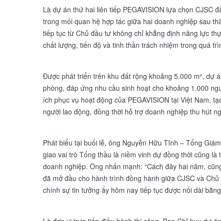
Là dự án thứ hai liên tiếp PEGAVISION lựa chọn CJSC đả
trong mối quan hệ hợp tác giữa hai doanh nghiệp sau 
tiếp tục từ Chủ đầu tư không chỉ khẳng định năng lực t
chất lượng, tiến độ và tinh thần trách nhiệm trong quá trì
Được phát triển trên khu đất rộng khoảng 5.000 m², dự á
phòng, đáp ứng nhu cầu sinh hoạt cho khoảng 1.000 ngườ
ích phục vụ hoạt động của PEGAVISION tại Việt Nam, tạo 
người lao động, đồng thời hỗ trợ doanh nghiệp thu hút n
Phát biểu tại buổi lễ, ông Nguyễn Hữu Tĩnh – Tổng Giám
giao vai trò Tổng thầu là niềm vinh dự đồng thời cũng là 
doanh nghiệp. Ông nhấn mạnh: “Cách đây hai năm, cũn
đã mở đầu cho hành trình đồng hành giữa CJSC và Chủ đ
chính sự tin tưởng ấy hôm nay tiếp tục được nối dài bằng