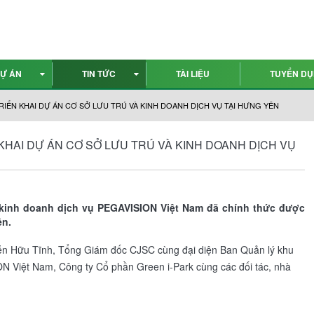
Ự ÁN
TIN TỨC
TÀI LIỆU
TUYỂN D
IỂN KHAI DỰ ÁN CƠ SỞ LƯU TRÚ VÀ KINH DOANH DỊCH VỤ TẠI HƯNG YÊN
HAI DỰ ÁN CƠ SỞ LƯU TRÚ VÀ KINH DOANH DỊCH VỤ
 kinh doanh dịch vụ PEGAVISION Việt Nam đã chính thức được
ên.
uyễn Hữu Tĩnh, Tổng Giám đốc CJSC cùng đại diện Ban Quản lý khu
ON Việt Nam, Công ty Cổ phần Green i-Park cùng các đối tác, nhà