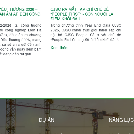
YÊU THƯƠNG 2026 –
CJSC RA MẮT TẠP CHÍ CHỦ ĐỀ
ÂN ẤM ÁP ĐẾN CÔNG
“PEOPLE FIRST” - CON NGƯỜI LÀ
ĐIỂM KHỞI ĐẦU
/2026, tại công trường
Trong chương trình Year End Gala CJSC
hu công nghiệp Liên Hà
2025, CJSC chính thức giới thiệu Tạp chí
 Yên), đã diễn ra chương
nội bộ CJSC People Số 9 với chủ đề
ết Yêu thương 2026, mang
“People First Con người là điểm khởi đầu”.
à sự sẻ chia gửi đến anh
Xem thêm
o động vẫn ngày đêm bám
ết đang đến rất gần.
DỰ ÁN
NĂNG LỰ