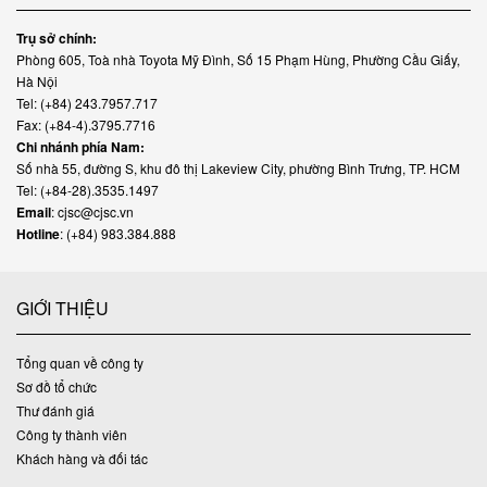
Trụ sở chính:
Phòng 605, Toà nhà Toyota Mỹ Đình, Số 15 Phạm Hùng, Phường Cầu Giấy,
Hà Nội
Tel: (+84) 243.7957.717
Fax: (+84-4).3795.7716
Chi nhánh phía Nam:
Số nhà 55, đường S, khu đô thị Lakeview City, phường Bình Trưng, TP. HCM
Tel: (+84-28).3535.1497
Email
: cjsc@cjsc.vn
Hotline
: (+84) 983.384.888
GIỚI THIỆU
Tổng quan về công ty
Sơ đồ tổ chức
Thư đánh giá
Công ty thành viên
Khách hàng và đối tác