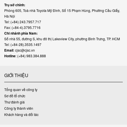
Trụ sở chính:
Phòng 605, Toà nhà Toyota Mỹ Đình, Số 15 Phạm Hùng, Phường Cầu Giấy,
Hà Nội
Tel: (+84) 243.7957.717
Fax: (+84-4).3795.7716
Chi nhánh phía Nam:
Số nhà 55, đường S, khu đô thị Lakeview City, phường Bình Trưng, TP. HCM
Tel: (+84-28).3535.1497
Email
: cjsc@cjsc.vn
Hotline
: (+84) 983.384.888
GIỚI THIỆU
Tổng quan về công ty
Sơ đồ tổ chức
Thư đánh giá
Công ty thành viên
Khách hàng và đối tác