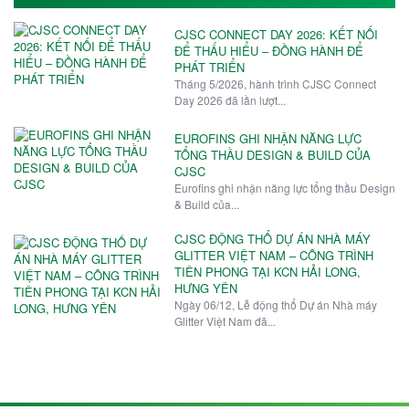
CJSC CONNECT DAY 2026: KẾT NỐI
ĐỂ THẤU HIỂU – ĐỒNG HÀNH ĐỂ
PHÁT TRIỂN
Tháng 5/2026, hành trình CJSC Connect
Day 2026 đã lần lượt...
EUROFINS GHI NHẬN NĂNG LỰC
TỔNG THẦU DESIGN & BUILD CỦA
CJSC
Eurofins ghi nhận năng lực tổng thầu Design
& Build của...
CJSC ĐỘNG THỔ DỰ ÁN NHÀ MÁY
GLITTER VIỆT NAM – CÔNG TRÌNH
TIÊN PHONG TẠI KCN HẢI LONG,
HƯNG YÊN
Ngày 06/12, Lễ động thổ Dự án Nhà máy
Glitter Việt Nam đã...