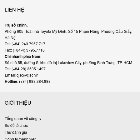
LIÊN HỆ
Trụ sở chính:
Phòng 605, Toà nhà Toyota Mỹ Đình, Số 15 Phạm Hùng, Phường Cầu Giấy,
Hà Nội
Tel: (+84) 243.7957.717
Fax: (+84-4).3795.7716
Chi nhánh phía Nam:
Số nhà 55, đường S, khu đô thị Lakeview City, phường Bình Trưng, TP. HCM
Tel: (+84-28).3535.1497
Email
: cjsc@cjsc.vn
Hotline
: (+84) 983.384.888
GIỚI THIỆU
Tổng quan về công ty
Sơ đồ tổ chức
Thư đánh giá
Công ty thành viên