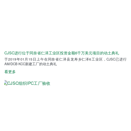
CJSC进行位于同奈省仁泽工业区投资金额6千万美元项目的动土典礼
于2019年01月15日上午在同奈省仁泽县龙寿乡仁泽6工业区，CJSC已进行
AM/DCB KCC新建工厂的动土典礼
看更多