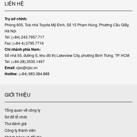
LIÊN HỆ
Trụ sở chính:
Phòng 605, Toà nhà Toyota Mỹ Đình, Số 15 Phạm Hùng, Phường Cầu Giấy,
Hà Nội
Tel: (+84) 243.7957.717
Fax: (+84-4).3795.7716
Chi nhánh phía Nam:
Số nhà 55, đường S, khu đô thị Lakeview City, phường Bình Trưng, TP. HCM
Tel: (+84-28).3535.1497
Email
: cjsc@cjsc.vn
Hotline
: (+84) 983.384.888
GIỚI THIỆU
Tổng quan về công ty
Sơ đồ tổ chức
Thư đánh giá
Công ty thành viên
Khách hàng và đối tác