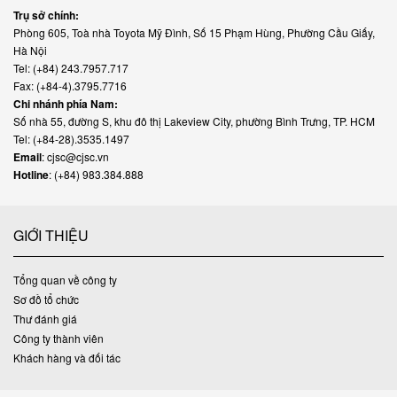
Trụ sở chính:
Phòng 605, Toà nhà Toyota Mỹ Đình, Số 15 Phạm Hùng, Phường Cầu Giấy,
Hà Nội
Tel: (+84) 243.7957.717
Fax: (+84-4).3795.7716
Chi nhánh phía Nam:
Số nhà 55, đường S, khu đô thị Lakeview City, phường Bình Trưng, TP. HCM
Tel: (+84-28).3535.1497
Email
: cjsc@cjsc.vn
Hotline
: (+84) 983.384.888
GIỚI THIỆU
Tổng quan về công ty
Sơ đồ tổ chức
Thư đánh giá
Công ty thành viên
Khách hàng và đối tác