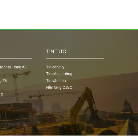
C
TIN TỨC
lý chất lượng ISO
Tin công ty
Tin công trường
gười
Tin văn hóa
Nền tảng CJSC
ng