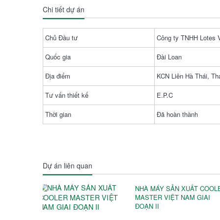
Chi tiết dự án
Chủ Đầu tư
Công ty TNHH Lotes 
Quốc gia
Đài Loan
Địa điểm
KCN Liên Hà Thái, Thá
Tư vấn thiết kế
E.P.C
Thời gian
Đã hoàn thành
Dự án liên quan
NHÀ MÁY SẢN XUẤT COOL
MASTER VIỆT NAM GIAI
ĐOẠN II