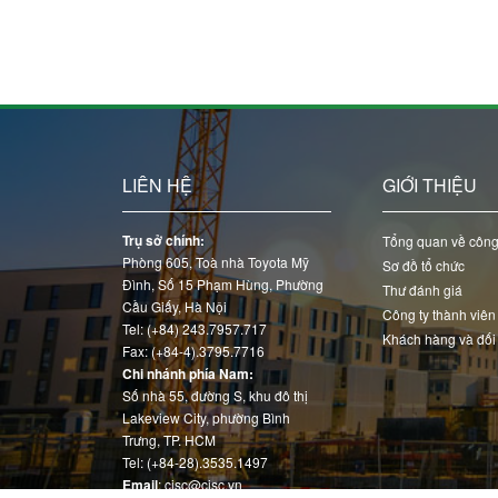
LIÊN HỆ
GIỚI THIỆU
Trụ sở chính:
Tổng quan về công
Phòng 605, Toà nhà Toyota Mỹ
Sơ đồ tổ chức
Đình, Số 15 Phạm Hùng, Phường
Thư đánh giá
Cầu Giấy, Hà Nội
Công ty thành viên
Tel: (+84) 243.7957.717
Khách hàng và đối
Fax: (+84-4).3795.7716
Chi nhánh phía Nam:
Số nhà 55, đường S, khu đô thị
Lakeview City, phường Bình
Trưng, TP. HCM
Tel: (+84-28).3535.1497
Email
: cjsc@cjsc.vn