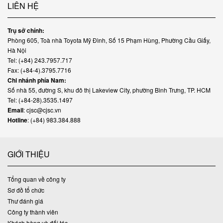
LIÊN HỆ
Trụ sở chính:
Phòng 605, Toà nhà Toyota Mỹ Đình, Số 15 Phạm Hùng, Phường Cầu Giấy,
Hà Nội
Tel: (+84) 243.7957.717
Fax: (+84-4).3795.7716
Chi nhánh phía Nam:
Số nhà 55, đường S, khu đô thị Lakeview City, phường Bình Trưng, TP. HCM
Tel: (+84-28).3535.1497
Email
: cjsc@cjsc.vn
Hotline
: (+84) 983.384.888
GIỚI THIỆU
Tổng quan về công ty
Sơ đồ tổ chức
Thư đánh giá
Công ty thành viên
Khách hàng và đối tác