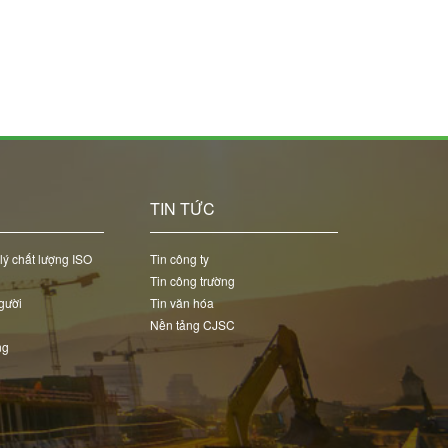
C
TIN TỨC
lý chất lượng ISO
Tin công ty
Tin công trường
gười
Tin văn hóa
Nền tảng CJSC
ng