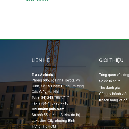
LIÊN HỆ
GIỚI THIỆU
Trụ sở chính:
Tổng quan về công
Phòng 605, Toà nhà Toyota Mỹ
Sơ đồ tổ chức
Đình, Số 15 Phạm Hùng, Phường
Thư đánh giá
Cầu Giấy, Hà Nội
Công ty thành viên
Tel: (+84) 243.7957.717
Khách hàng và đối
Fax: (+84-4).3795.7716
Chi nhánh phía Nam:
Số nhà 55, đường S, khu đô thị
Lakeview City, phường Bình
Trưng, TP. HCM