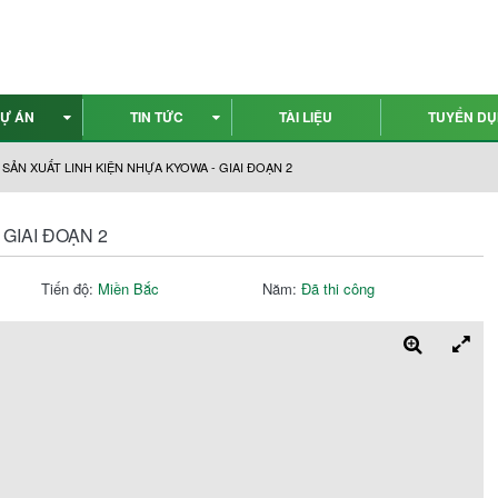
Ự ÁN
TIN TỨC
TÀI LIỆU
TUYỂN D
SẢN XUẤT LINH KIỆN NHỰA KYOWA - GIAI ĐOẠN 2
GIAI ĐOẠN 2
Tiến độ:
Miền Bắc
Năm:
Đã thi công