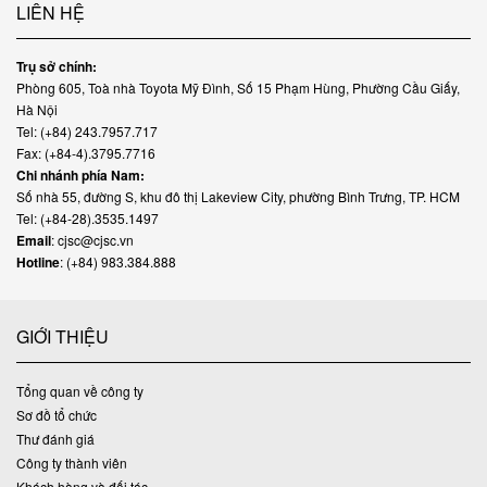
LIÊN HỆ
Trụ sở chính:
Phòng 605, Toà nhà Toyota Mỹ Đình, Số 15 Phạm Hùng, Phường Cầu Giấy,
Hà Nội
Tel: (+84) 243.7957.717
Fax: (+84-4).3795.7716
Chi nhánh phía Nam:
Số nhà 55, đường S, khu đô thị Lakeview City, phường Bình Trưng, TP. HCM
Tel: (+84-28).3535.1497
Email
: cjsc@cjsc.vn
Hotline
: (+84) 983.384.888
GIỚI THIỆU
Tổng quan về công ty
Sơ đồ tổ chức
Thư đánh giá
Công ty thành viên
Khách hàng và đối tác