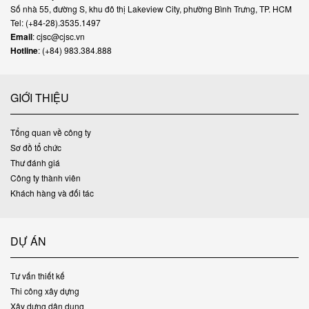
Số nhà 55, đường S, khu đô thị Lakeview City, phường Bình Trưng, TP. HCM
Tel: (+84-28).3535.1497
Email
: cjsc@cjsc.vn
Hotline
: (+84) 983.384.888
GIỚI THIỆU
Tổng quan về công ty
Sơ đồ tổ chức
Thư đánh giá
Công ty thành viên
Khách hàng và đối tác
DỰ ÁN
Tư vấn thiết kế
Thi công xây dựng
Xây dựng dân dụng