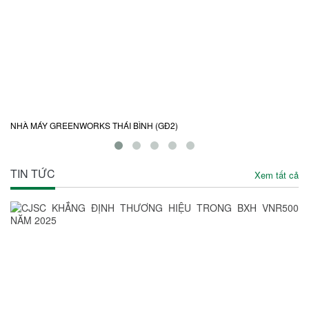
NHÀ MÁY GREENWORKS THÁI BÌNH (GĐ2)
KH
TIN TỨC
Xem tất cả