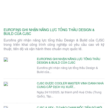
EUROFINS GHI NHẬN NĂNG LỰC TỔNG THẦU DESIGN &
BUILD CỦA CJSC
Eurofins ghi nhận năng lực tổng thầu Design & Build của CJSC
trong triển khai công trình công nghiệp có yêu cầu cao về kỹ
thuật, tiến độ và vận hành theo chuẩn mực quốc tế.
EUROFINS GHI NHẬN NĂNG LỰC TỔNG THẦU
DESIGN & BUILD CỦA CJSC
Eurofins ghi nhận năng lực tổng thầu Design &
Build của...
CJSC ĐƯỢC COOLER MASTER VINH DANH NHÀ
CUNG CẤP DỊCH VỤ XUẤT...
Ngày 24/10/2025, tại thành phố Huệ Châu (Trung
Quốc), Tập...
CJSC & YFY - TỰ HÀO CHẠM MỐC TIẾN ĐỘ MỚI