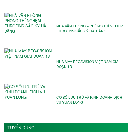
NHÀ VĂN PHÒNG – PHÒNG THÍ NGHỆM
EUROFINS SẮC KÝ HẢI ĐĂNG
NHÀ MÁY PEGAVISION VIỆT NAM️ GIAI
ĐOẠN 1B
CƠ SỞ LƯU TRÚ VÀ KINH DOANH DỊCH
VỤ YUAN LONG
TUYỂN DỤNG