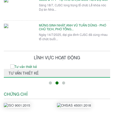
Sáng 18/7, CJSC long trọng tổ chức Lễ khóa nóc
Dự án Nhà...
MỪNG SINH NHẬT ANH VŨ TUẤN DŨNG - PHÓ
CHỦ TỊCH, PHÓ TỔNG...
Ngày 14/7/2025, đại gia đình CJSC đã cùng nhau
tổ chức buổi...
LĨNH VỰC HOẠT ĐỘNG
THI CÔNG XÂY DỰNG
CHỨNG CHỈ